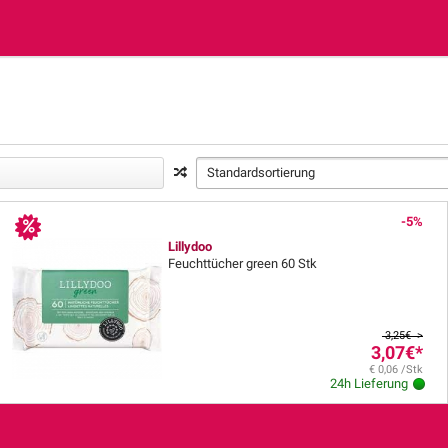
Standardsortierung
-5%
Lillydoo
Feuchttücher green 60 Stk
3,25€ >
3,07€
*
€ 0,06 /Stk
24h Lieferung