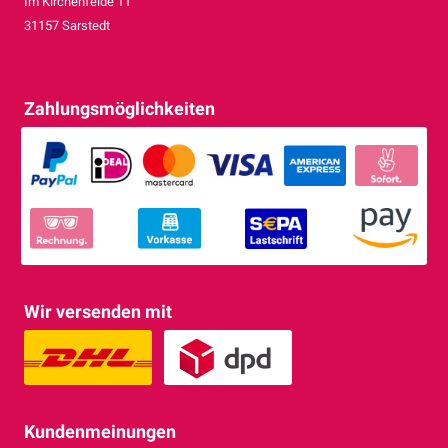
Im Kirchenfelde 11
31157 Sarstedt
Zahlungsmöglichkeiten
Wir versenden mit
Kundenmeinungen