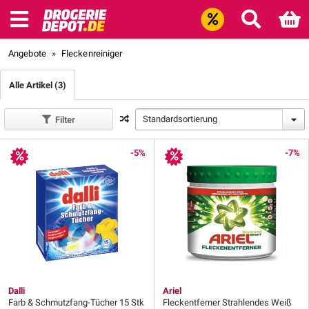
Angebote
»
Fleckenreiniger
Alle Artikel (3)
Standardsortierung
Filter
-5%
-7%
Dalli
Ariel
Farb & Schmutzfang-Tücher 15 Stk
Fleckentferner Strahlendes Weiß