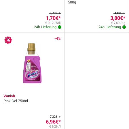
500g
1,79€ >
4,10€ >
1,70€
*
3,80€
*
€ 0,12 /Stk
€ 7,60 /kg
24h Lieferung
24h Lieferung
-4%
Vanish
Pink Gel 750ml
7,32€ >
6,96€
*
€ 9,29 /l