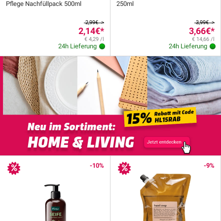
Pflege Nachfüllpack 500ml
250ml
2,99€ >
3,99€ >
2,14€
*
3,66€
*
€ 4,29 /l
€ 14,66 /l
24h Lieferung
24h Lieferung
-10%
-9%