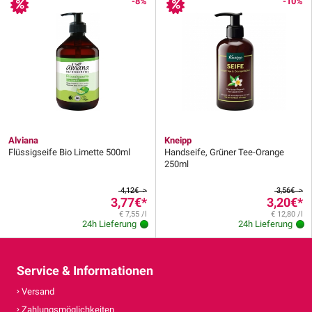
-8%
-10%
Alviana
Kneipp
Flüssigseife Bio Limette 500ml
Handseife, Grüner Tee-Orange
250ml
4,12€ >
3,56€ >
3,77€
*
3,20€
*
€ 7,55 /l
€ 12,80 /l
24h Lieferung
24h Lieferung
Service & Informationen
Versand
Zahlungsmöglichkeiten