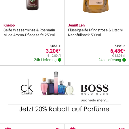
Kneipp
Jean&Len
Seife Wasserminze & Rosmarin
Flüssigseife Pfingstrose & Litschi,
Milde Aroma-Pflegeseife 250ml
Nachfüllpack 500ml
3,55€ >
7,19€ >
3,20€
*
6,48€
*
€ 12,80 /l
€ 12,96 /l
24h Lieferung
24h Lieferung