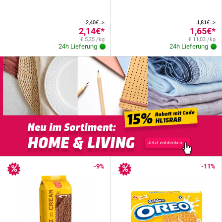
2,40€ >
1,81€ >
2,14€
*
1,65€
*
€ 5,35 /kg
€ 11,03 /kg
24h Lieferung
24h Lieferung
-9%
-11%