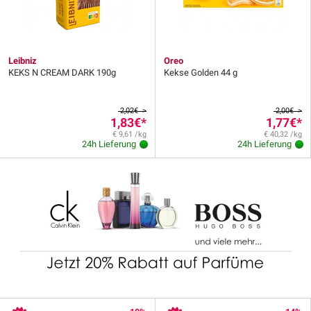
Leibniz
Oreo
KEKS N CREAM DARK 190g
Kekse Golden 44 g
2,02€ >
2,00€ >
1,83€
*
1,77€
*
€ 9,61 /kg
€ 40,32 /kg
24h Lieferung
24h Lieferung