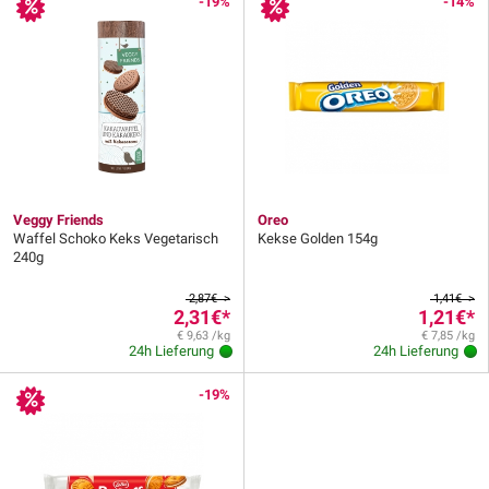
-19%
-14%
Veggy Friends
Oreo
Waffel Schoko Keks Vegetarisch
Kekse Golden 154g
240g
2,87€ >
1,41€ >
2,31€
*
1,21€
*
€ 9,63 /kg
€ 7,85 /kg
24h Lieferung
24h Lieferung
-19%