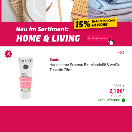
-5%
Sante
Handcreme Express Bio-Mandelöl & weiße
Tonerde 75ml
2,30€ >
2,18€
*
€ 29,05 /l
24h Lieferung