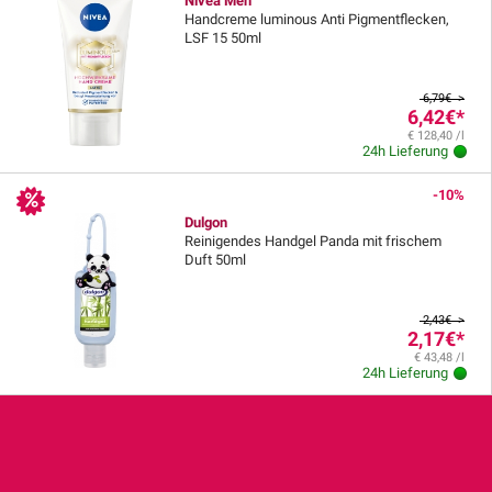
Nivea Men
Handcreme luminous Anti Pigmentflecken,
LSF 15 50ml
6,79€ >
6,42€
*
€ 128,40 /l
24h Lieferung
-10%
Dulgon
Reinigendes Handgel Panda mit frischem
Duft 50ml
2,43€ >
2,17€
*
€ 43,48 /l
24h Lieferung