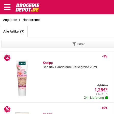
Angebote
»
Handcreme
Alle Artikel (7)
Filter
-9%
Kneipp
Sensitiv Handcreme Reisegröße 20ml
1,38€ >
1,25€
*
€ 62,41 /l
24h Lieferung
-10%