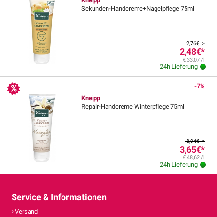
Kneipp
Sekunden-Handcreme+Nagelpflege 75ml
2,76€ >
2,48€
*
€ 33,07 /l
24h Lieferung
-7%
Kneipp
Repair-Handcreme Winterpflege 75ml
3,94€ >
3,65€
*
€ 48,62 /l
24h Lieferung
Service & Informationen
Versand