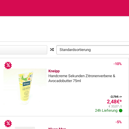
Standardsortierung
-10%
Kneipp
Handcreme Sekunden Zitronenverbene &
Avocadobutter 75ml
2,76€ >
2,48€
*
€ 33,07 /l
24h Lieferung
-5%