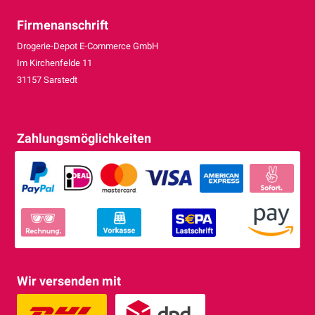
Firmenanschrift
Drogerie-Depot E-Commerce GmbH
Im Kirchenfelde 11
31157 Sarstedt
Zahlungsmöglichkeiten
Wir versenden mit